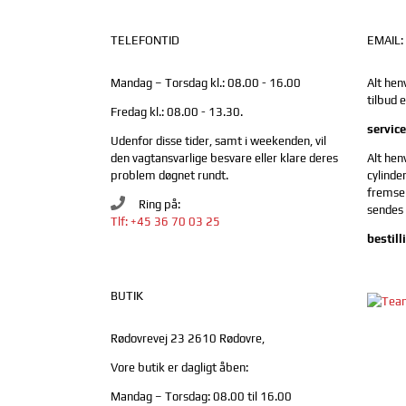
TELEFONTID
EMAIL:
Mandag – Torsdag kl.: 08.00 - 16.00
Alt hen
tilbud 
Fredag kl.: 08.00 - 13.30.
servic
Udenfor disse tider, samt i weekenden, vil
den vagtansvarlige besvare eller klare deres
Alt hen
problem døgnet rundt.
cylinder
fremsen
Ring på:
sendes t
Tlf: +45 36 70 03 25
bestil
BUTIK
Rødovrevej 23 2610 Rødovre,
Vore butik er dagligt åben:
Mandag – Torsdag: 08.00 til 16.00