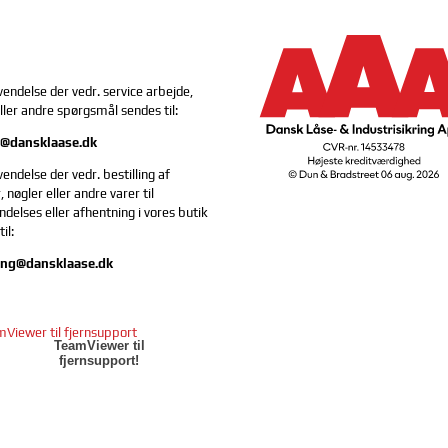
vendelse der vedr. service arbejde,
eller andre spørgsmål sendes til:
e@dansklaase.dk
vendelse der vedr. bestilling af
, nøgler eller andre varer til
delses eller afhentning i vores butik
il:
ling@dansklaase.dk
TeamViewer til
fjernsupport!