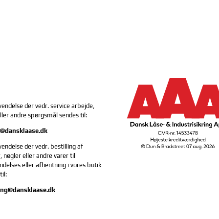
vendelse der vedr. service arbejde,
eller andre spørgsmål sendes til:
e@dansklaase.dk
vendelse der vedr. bestilling af
, nøgler eller andre varer til
delses eller afhentning i vores butik
il:
ling@dansklaase.dk